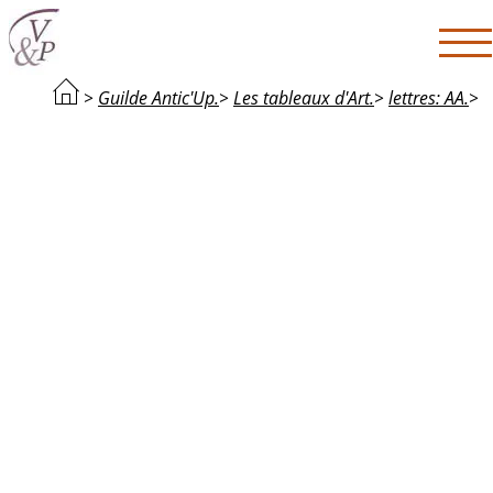
>
Guilde Antic'Up.
>
Les tableaux d'Art.
>
lettres: AA.
>