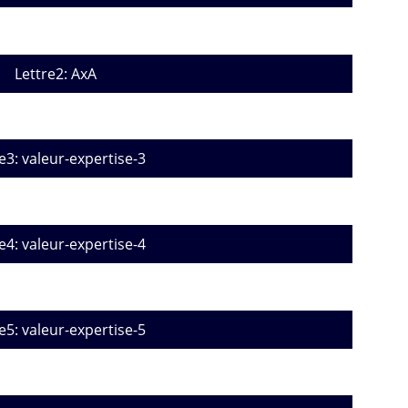
Lettre2: AxA
e3: valeur-expertise-3
e4: valeur-expertise-4
e5: valeur-expertise-5