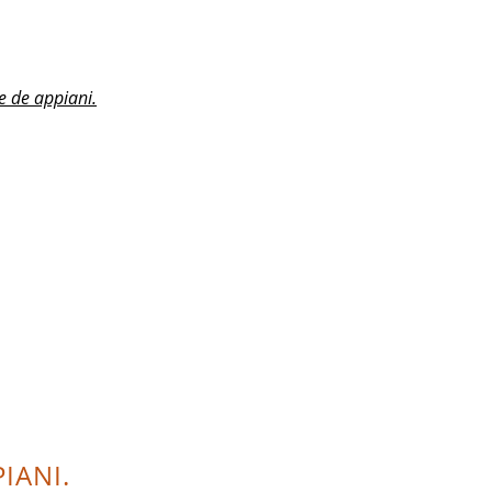
e de appiani.
IANI.