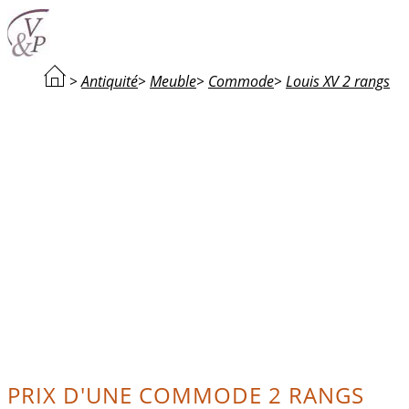
>
Antiquité
>
Meuble
>
Commode
>
Louis XV 2 rangs
PRIX D'UNE COMMODE 2 RANGS