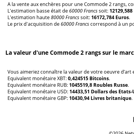
A la vente aux enchères pour une Commode 2 rangs, comp
L'estimation basse était de
60000 Francs
soit:
12129,588
L'estimation haute
80000 Francs
soit:
16172,784 Euros
.
Le prix d'acquisition de
60000 Francs
correspond à un po
La valeur d'une Commode 2 rangs sur le march
Vous aimeriez connaître la valeur de votre oeuvre d’art
Equivalent monétaire XBT:
0,424515 Bitcoins
.
Equivalent monétaire RUB:
1045519,8 Roubles Russe
.
Equivalent monétaire USD:
14433,51 Dollars des Etats-
Equivalent monétaire GBP:
10430,94 Livres britanique
.
©2026 Netw