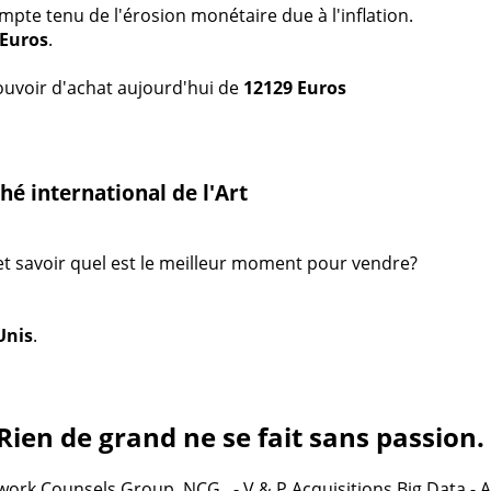
te tenu de l'érosion monétaire due à l'inflation.
 Euros
.
uvoir d'achat aujourd'hui de
12129 Euros
é international de l'Art
 et savoir quel est le meilleur moment pour vendre?
Unis
.
Rien de grand ne se fait sans passion.
ork Counsels Group, NCG. - V & P Acquisitions Big Data - 