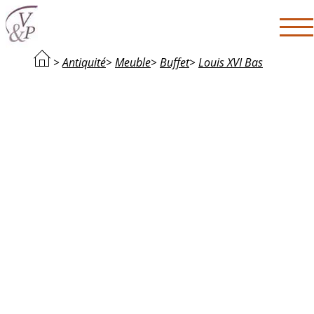
>
Antiquité
>
Meuble
>
Buffet
>
Louis XVI Bas