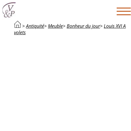
>
Antiquité
>
Meuble
>
Bonheur du jour
>
Louis XVI A
volets