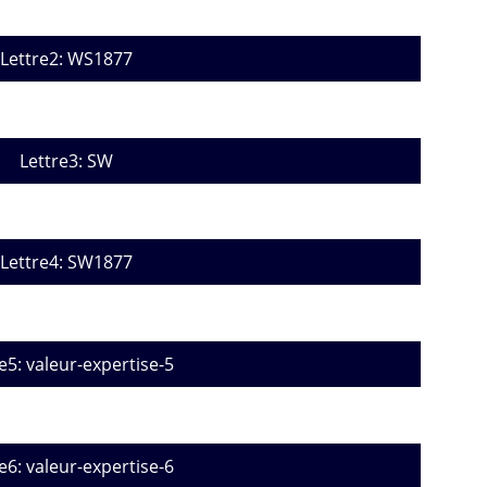
Lettre2: WS1877
Lettre3: SW
Lettre4: SW1877
e5: valeur-expertise-5
e6: valeur-expertise-6