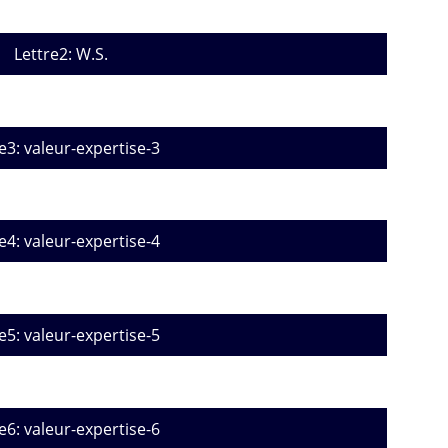
Lettre2: W.S.
e3: valeur-expertise-3
e4: valeur-expertise-4
e5: valeur-expertise-5
e6: valeur-expertise-6