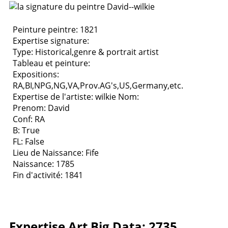
Peinture peintre: 1821
Expertise signature:
Type:
Historical,genre & portrait artist
Tableau et peinture:
Expositions:
RA,BI,NPG,NG,VA,Prov.AG's,US,Germany,etc.
Expertise de l'artiste: wilkie
Nom:
Prenom: David
Conf: RA
B: True
FL: False
Lieu de Naissance: Fife
Naissance: 1785
Fin d'activité: 1841
Expertise Art Big Data: 2735