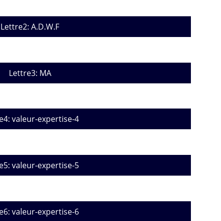
Lettre2: A.D.W.F
Lettre3: MA
e4: valeur-expertise-4
e5: valeur-expertise-5
e6: valeur-expertise-6