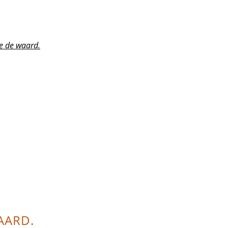
e de waard.
AARD.