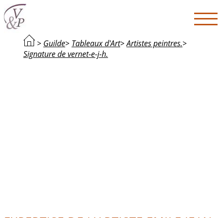
>
Guilde
>
Tableaux d'Art
>
Artistes peintres.
>
Signature de vernet-e-j-h.