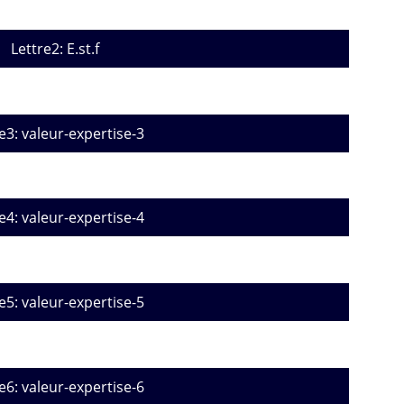
Lettre2: E.st.f
e3: valeur-expertise-3
e4: valeur-expertise-4
e5: valeur-expertise-5
e6: valeur-expertise-6