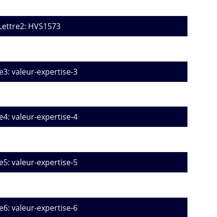
Lettre2: HVS1573
e3: valeur-expertise-3
e4: valeur-expertise-4
e5: valeur-expertise-5
e6: valeur-expertise-6