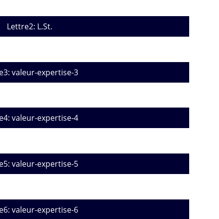
Lettre2: L.St.
e3: valeur-expertise-3
e4: valeur-expertise-4
e5: valeur-expertise-5
e6: valeur-expertise-6