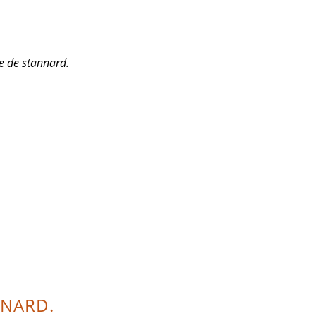
e de stannard.
NNARD.