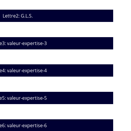
Lettre2: G.L.S.
e3: valeur-expertise-3
e4: valeur-expertise-4
e5: valeur-expertise-5
e6: valeur-expertise-6