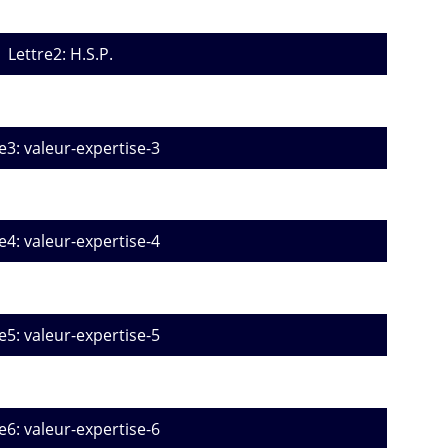
Lettre2: H.S.P.
e3: valeur-expertise-3
e4: valeur-expertise-4
e5: valeur-expertise-5
e6: valeur-expertise-6