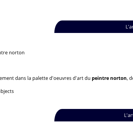
L'a
sement dans la palette d'oeuvres d'art du
peintre norton
, 
ubjects
L'ar