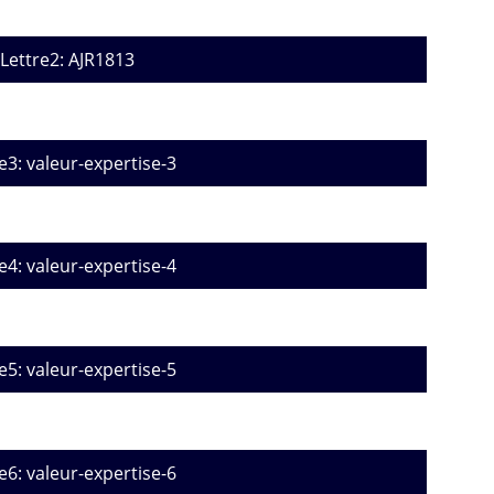
Lettre2: AJR1813
e3: valeur-expertise-3
e4: valeur-expertise-4
e5: valeur-expertise-5
e6: valeur-expertise-6