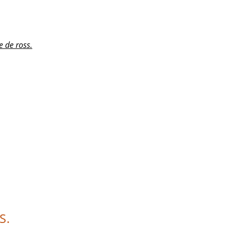
e de ross.
S.