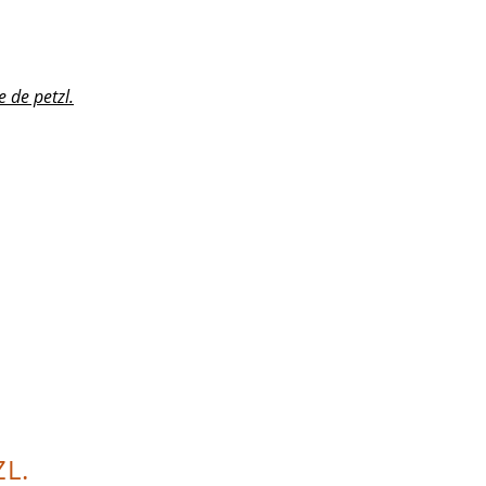
e de petzl.
ZL.