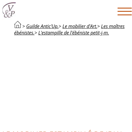
>
Guilde Antic'Up.
>
Le mobilier d'Art.
>
Les maîtres
ébénistes.
>
L'estampille de l'ébéniste petit-j-m.