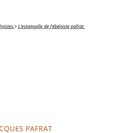
nistes.
>
L'estampille de l'ébéniste pafrat.
ACQUES PAFRAT