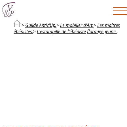
>
Guilde Antic'Up.
>
Le mobilier d'Art.
>
Les maîtres
ébénistes.
>
L'estampille de l'ébéniste florange-jeune.