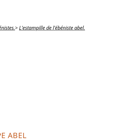
nistes.
>
L'estampille de l'ébéniste abel.
PE ABEL