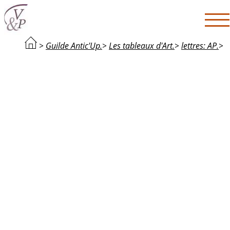
>
Guilde Antic'Up.
>
Les tableaux d'Art.
>
lettres: AP.
>