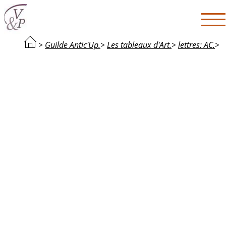
>
Guilde Antic'Up.
>
Les tableaux d'Art.
>
lettres: AC.
>